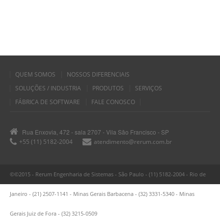
QUEM SOMOS
NOSSOS DIFERENCIAIS
SOLUÇÕES / INDUSTRIA
PRODUTOS
SERVIÇOS
FÁBRICA DE SOFTWARE
FALE CONOSCO
Rua Enxovia, 472 - sala 2707 - Vila São Francisco - SP
+55 (11) 5182-2004
atendimento@rerum.com.br
©©2015 - Rerum Engenharia de Sistemas - São Paulo - (11) 5182-2004 - Rio de
Janeiro - (21) 2507-1141 - Minas Gerais Barbacena - (32) 3331-5340 - Minas
Gerais Juiz de Fora - (32) 3215-0509