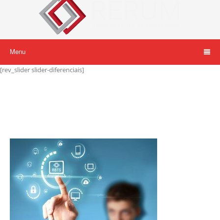
Menu
[rev_slider slider-diferenciais]