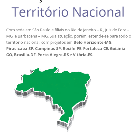
Com sede em São Paulo e filiais no Rio de Janeiro – RJ, Juiz de Fora –
MG, e Barbacena – MG. Sua atuação, porém, estende-se para todo o
território nacional, com projetos em
Belo Horizonte-MG
,
Piracicaba-SP
,
Campinas-SP
,
Recife-PE
,
Fortaleza-CE
,
Goiânia-
GO
,
Brasília-DF
,
Porto Alegre-RS
e
Vitória-ES
.