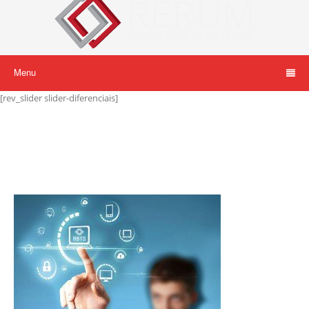
Menu
[rev_slider slider-diferenciais]