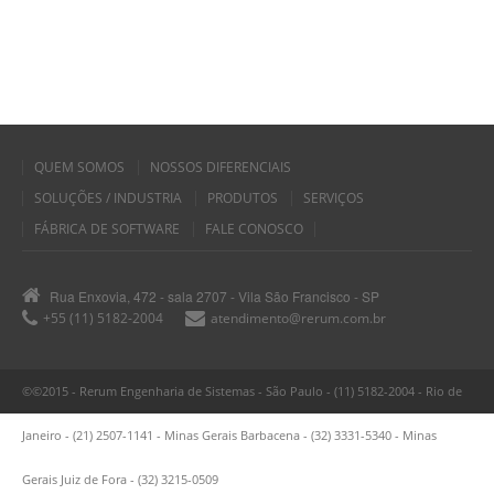
QUEM SOMOS
NOSSOS DIFERENCIAIS
SOLUÇÕES / INDUSTRIA
PRODUTOS
SERVIÇOS
FÁBRICA DE SOFTWARE
FALE CONOSCO
Rua Enxovia, 472 - sala 2707 - Vila São Francisco - SP
+55 (11) 5182-2004
atendimento@rerum.com.br
©©2015 - Rerum Engenharia de Sistemas - São Paulo - (11) 5182-2004 - Rio de
Janeiro - (21) 2507-1141 - Minas Gerais Barbacena - (32) 3331-5340 - Minas
Gerais Juiz de Fora - (32) 3215-0509