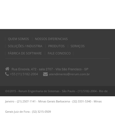
QUEM SOMOS
NOSSOS DIFERENCIAIS
SOLUÇÕES / INDUSTRIA
PRODUTOS
SERVIÇOS
FÁBRICA DE SOFTWARE
FALE CONOSCO
Rua Enxovia, 472 - sala 2707 - Vila São Francisco - SP
+55 (11) 5182-2004
atendimento@rerum.com.br
©©2015 - Rerum Engenharia de Sistemas - São Paulo - (11) 5182-2004 - Rio de
Janeiro - (21) 2507-1141 - Minas Gerais Barbacena - (32) 3331-5340 - Minas
Gerais Juiz de Fora - (32) 3215-0509