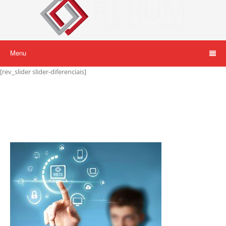
Menu
[rev_slider slider-diferenciais]