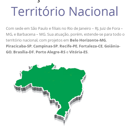
Com sede em São Paulo e filiais no Rio de Janeiro – RJ, Juiz de Fora –
MG, e Barbacena – MG. Sua atuação, porém, estende-se para todo o
território nacional, com projetos em
Belo Horizonte-MG
,
Piracicaba-SP
,
Campinas-SP
,
Recife-PE
,
Fortaleza-CE
,
Goiânia-
GO
,
Brasília-DF
,
Porto Alegre-RS
e
Vitória-ES
.