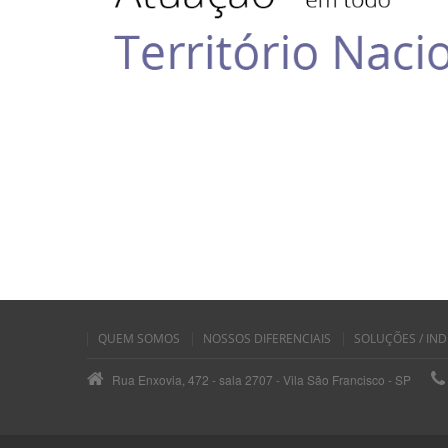
QUEM SOMOS
NOSSOS DIFERENCIAIS
SOLUÇÕES / IND
Rua Enxovia, 472 - sala 2707 - Vila São Francisco - SP