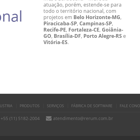
atuação, porém, estende-se para
todo o território nacional, com
projetos em
Belo Horizonte-MG
,
Piracicaba-SP
,
Campinas-SP
,
Recife-PE
,
Fortaleza-CE
,
Goiânia-
GO
,
Brasília-DF
,
Porto Alegre-RS
e
Vitória-ES
.
USTRIA
PRODUTOS
SERVIÇOS
FÁBRICA DE SOFTWARE
FALE CON
+55 (11) 5182-2004
atendimento@rerum.com.br