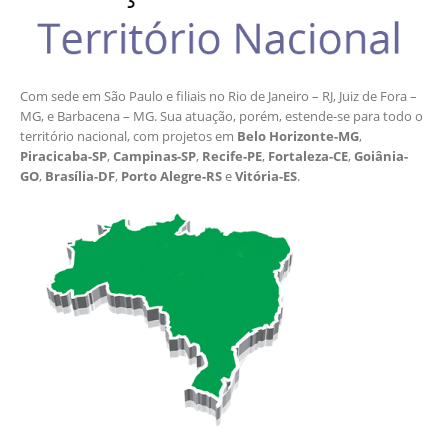
Com sede em São Paulo e filiais no Rio de Janeiro – RJ, Juiz de Fora –
MG, e Barbacena – MG. Sua atuação, porém, estende-se para todo o
território nacional, com projetos em
Belo Horizonte-MG
,
Piracicaba-SP
,
Campinas-SP
,
Recife-PE
,
Fortaleza-CE
,
Goiânia-
GO
,
Brasília-DF
,
Porto Alegre-RS
e
Vitória-ES
.