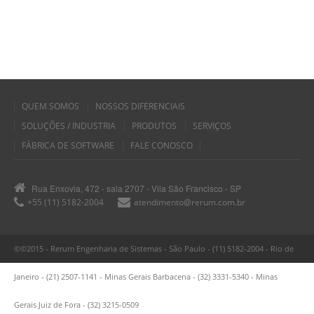
QUEM SOMOS
NOSSOS DIFERENCIAIS
SOLUÇÕES / INDUSTRIA
PRODUTOS
SERVIÇOS
FÁBRICA DE SOFTWARE
FALE CONOSCO
Rua Enxovia, 472 - sala 2707 - Vila São Francisco - SP
+55 (11) 5182-2004
atendimento@rerum.com.br
©©2015 - Rerum Engenharia de Sistemas - São Paulo - (11) 5182-2004 - Rio de
Janeiro - (21) 2507-1141 - Minas Gerais Barbacena - (32) 3331-5340 - Minas
Gerais Juiz de Fora - (32) 3215-0509