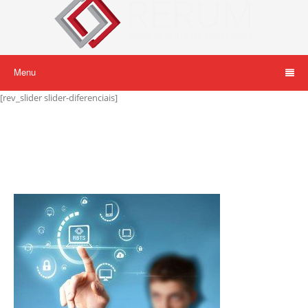
Menu
[rev_slider slider-diferenciais]