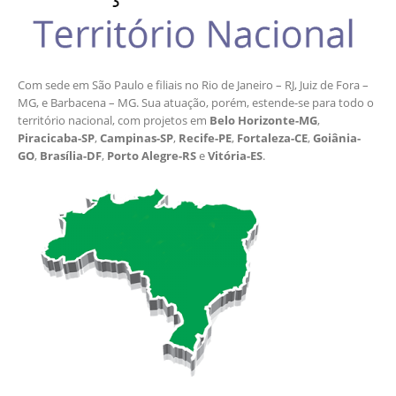
Com sede em São Paulo e filiais no Rio de Janeiro – RJ, Juiz de Fora –
MG, e Barbacena – MG. Sua atuação, porém, estende-se para todo o
território nacional, com projetos em
Belo Horizonte-MG
,
Piracicaba-SP
,
Campinas-SP
,
Recife-PE
,
Fortaleza-CE
,
Goiânia-
GO
,
Brasília-DF
,
Porto Alegre-RS
e
Vitória-ES
.