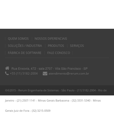
QUEM SOMOS
NOSSOS DIFERENCIAIS
SOLUÇÕES / INDUSTRIA
PRODUTOS
SERVIÇOS
FÁBRICA DE SOFTWARE
FALE CONOSCO
Rua Enxovia, 472 - sala 2707 - Vila São Francisco - SP
+55 (11) 5182-2004
atendimento@rerum.com.br
©©2015 - Rerum Engenharia de Sistemas - São Paulo - (11) 5182-2004 - Rio de
Janeiro - (21) 2507-1141 - Minas Gerais Barbacena - (32) 3331-5340 - Minas
Gerais Juiz de Fora - (32) 3215-0509