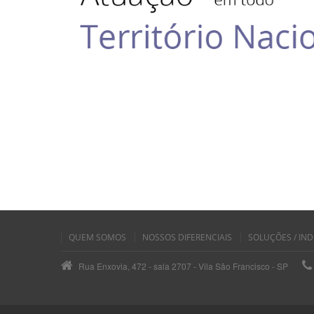
QUEM SOMOS
NOSSOS DIFERENCIAIS
SOLUÇÕES / IND
Rua Enxovia, 472 - sala 2707 - Vila São Francisco - SP