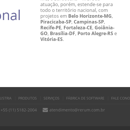
atuação, porém, estende-se para
todo o território nacional, com
projetos em
Belo Horizonte-MG
,
Piracicaba-SP
,
Campinas-SP
,
Recife-PE
,
Fortaleza-CE
,
Goiânia-
GO
,
Brasília-DF
,
Porto Alegre-RS
e
Vitória-ES
.
USTRIA
PRODUTOS
SERVIÇOS
FÁBRICA DE SOFTWARE
FALE CON
+55 (11) 5182-2004
atendimento@rerum.com.br