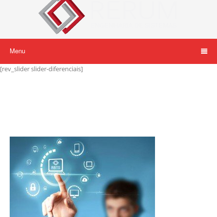
Menu
[rev_slider slider-diferenciais]