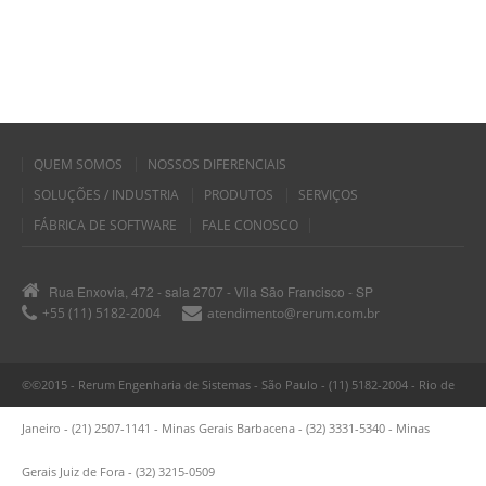
QUEM SOMOS
NOSSOS DIFERENCIAIS
SOLUÇÕES / INDUSTRIA
PRODUTOS
SERVIÇOS
FÁBRICA DE SOFTWARE
FALE CONOSCO
Rua Enxovia, 472 - sala 2707 - Vila São Francisco - SP
+55 (11) 5182-2004
atendimento@rerum.com.br
©©2015 - Rerum Engenharia de Sistemas - São Paulo - (11) 5182-2004 - Rio de
Janeiro - (21) 2507-1141 - Minas Gerais Barbacena - (32) 3331-5340 - Minas
Gerais Juiz de Fora - (32) 3215-0509