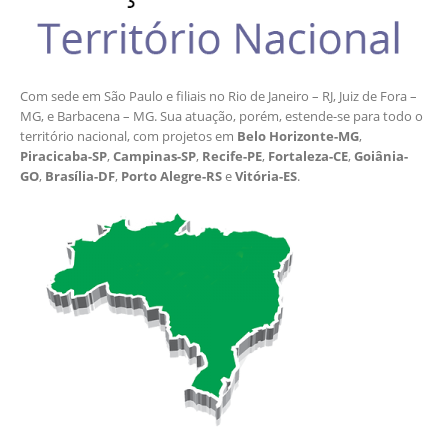
Com sede em São Paulo e filiais no Rio de Janeiro – RJ, Juiz de Fora –
MG, e Barbacena – MG. Sua atuação, porém, estende-se para todo o
território nacional, com projetos em
Belo Horizonte-MG
,
Piracicaba-SP
,
Campinas-SP
,
Recife-PE
,
Fortaleza-CE
,
Goiânia-
GO
,
Brasília-DF
,
Porto Alegre-RS
e
Vitória-ES
.