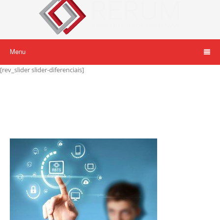
Menu
[rev_slider slider-diferenciais]