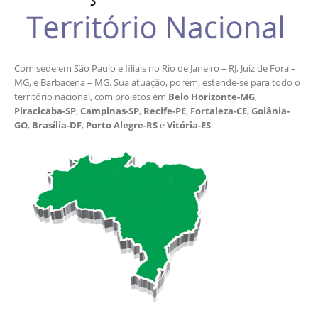
Com sede em São Paulo e filiais no Rio de Janeiro – RJ, Juiz de Fora –
MG, e Barbacena – MG. Sua atuação, porém, estende-se para todo o
território nacional, com projetos em
Belo Horizonte-MG
,
Piracicaba-SP
,
Campinas-SP
,
Recife-PE
,
Fortaleza-CE
,
Goiânia-
GO
,
Brasília-DF
,
Porto Alegre-RS
e
Vitória-ES
.