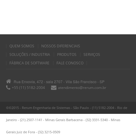
QUEM SOMOS
NOSSOS DIFERENCIAIS
SOLUÇÕES / INDUSTRIA
PRODUTOS
SERVIÇOS
FÁBRICA DE SOFTWARE
FALE CONOSCO
Rua Enxovia, 472 - sala 2707 - Vila São Francisco - SP
+55 (11) 5182-2004
atendimento@rerum.com.br
©©2015 - Rerum Engenharia de Sistemas - São Paulo - (11) 5182-2004 - Rio de
Janeiro - (21) 2507-1141 - Minas Gerais Barbacena - (32) 3331-5340 - Minas
Gerais Juiz de Fora - (32) 3215-0509