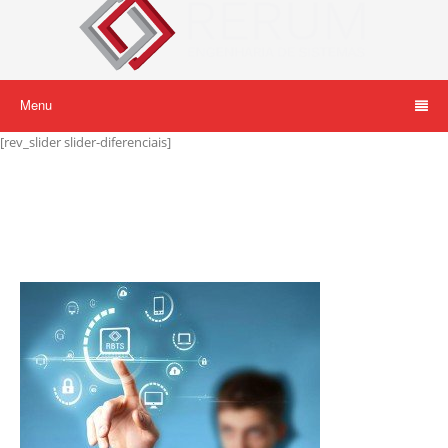
Menu
[rev_slider slider-diferenciais]