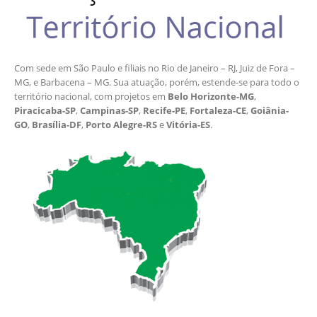
Com sede em São Paulo e filiais no Rio de Janeiro – RJ, Juiz de Fora –
MG, e Barbacena – MG. Sua atuação, porém, estende-se para todo o
território nacional, com projetos em
Belo Horizonte-MG
,
Piracicaba-SP
,
Campinas-SP
,
Recife-PE
,
Fortaleza-CE
,
Goiânia-
GO
,
Brasília-DF
,
Porto Alegre-RS
e
Vitória-ES
.