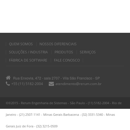
QUEM SOMOS
NOSSOS DIFERENCIAIS
SOLUÇÕES / INDUSTRIA
PRODUTOS
SERVIÇOS
FÁBRICA DE SOFTWARE
FALE CONOSCO
Rua Enxovia, 472 - sala 2707 - Vila São Francisco - SP
+55 (11) 5182-2004
atendimento@rerum.com.br
©©2015 - Rerum Engenharia de Sistemas - São Paulo - (11) 5182-2004 - Rio de
Janeiro - (21) 2507-1141 - Minas Gerais Barbacena - (32) 3331-5340 - Minas
Gerais Juiz de Fora - (32) 3215-0509