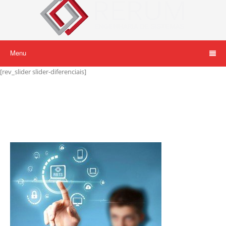
Menu
[rev_slider slider-diferenciais]