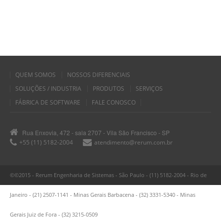
QUEM SOMOS
NOSSOS DIFERENCIAIS
SOLUÇÕES / INDUSTRIA
PRODUTOS
SERVIÇOS
FÁBRICA DE SOFTWARE
FALE CONOSCO
Rua Enxovia, 472 - sala 2707 - Vila São Francisco - SP
+55 (11) 5182-2004
atendimento@rerum.com.br
©©2015 - Rerum Engenharia de Sistemas - São Paulo - (11) 5182-2004 - Rio de
Janeiro - (21) 2507-1141 - Minas Gerais Barbacena - (32) 3331-5340 - Minas
Gerais Juiz de Fora - (32) 3215-0509