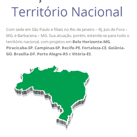
Com sede em São Paulo e filiais no Rio de Janeiro – RJ, Juiz de Fora –
MG, e Barbacena – MG. Sua atuação, porém, estende-se para todo o
território nacional, com projetos em
Belo Horizonte-MG
,
Piracicaba-SP
,
Campinas-SP
,
Recife-PE
,
Fortaleza-CE
,
Goiânia-
GO
,
Brasília-DF
,
Porto Alegre-RS
e
Vitória-ES
.