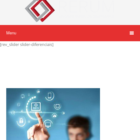
Menu
[rev_slider slider-diferenciais]