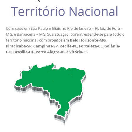
Com sede em São Paulo e filiais no Rio de Janeiro – RJ, Juiz de Fora –
MG, e Barbacena – MG. Sua atuação, porém, estende-se para todo o
território nacional, com projetos em
Belo Horizonte-MG
,
Piracicaba-SP
,
Campinas-SP
,
Recife-PE
,
Fortaleza-CE
,
Goiânia-
GO
,
Brasília-DF
,
Porto Alegre-RS
e
Vitória-ES
.