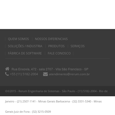
QUEM SOMOS
NOSSOS DIFERENCIAIS
SOLUÇÕES / INDUSTRIA
PRODUTOS
SERVIÇOS
FÁBRICA DE SOFTWARE
FALE CONOSCO
Rua Enxovia, 472 - sala 2707 - Vila São Francisco - SP
+55 (11) 5182-2004
atendimento@rerum.com.br
©©2015 - Rerum Engenharia de Sistemas - São Paulo - (11) 5182-2004 - Rio de
Janeiro - (21) 2507-1141 - Minas Gerais Barbacena - (32) 3331-5340 - Minas
Gerais Juiz de Fora - (32) 3215-0509