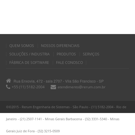
QUEM SOMOS
NOSSOS DIFERENCIAIS
SOLUÇÕES / INDUSTRIA
PRODUTOS
SERVIÇOS
FÁBRICA DE SOFTWARE
FALE CONOSCO
Rua Enxovia, 472 - sala 2707 - Vila São Francisco - SP
+55 (11) 5182-2004
atendimento@rerum.com.br
©©2015 - Rerum Engenharia de Sistemas - São Paulo - (11) 5182-2004 - Rio de
Janeiro - (21) 2507-1141 - Minas Gerais Barbacena - (32) 3331-5340 - Minas
Gerais Juiz de Fora - (32) 3215-0509