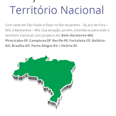
Com sede em São Paulo e filiais no Rio de Janeiro – RJ, Juiz de Fora –
MG, e Barbacena – MG. Sua atuação, porém, estende-se para todo o
território nacional, com projetos em
Belo Horizonte-MG
,
Piracicaba-SP
,
Campinas-SP
,
Recife-PE
,
Fortaleza-CE
,
Goiânia-
GO
,
Brasília-DF
,
Porto Alegre-RS
e
Vitória-ES
.