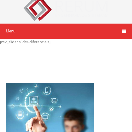
Menu
[rev_slider slider-diferenciais]