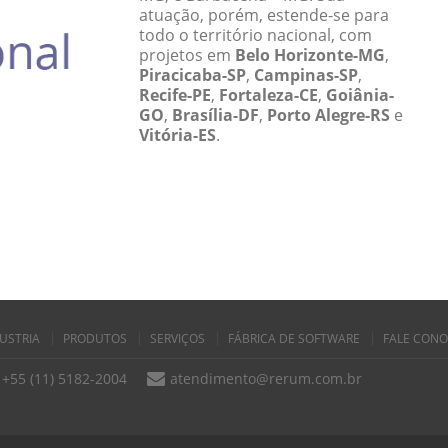
atuação, porém, estende-se para
todo o território nacional, com
projetos em
Belo Horizonte-MG
,
Piracicaba-SP
,
Campinas-SP
,
Recife-PE
,
Fortaleza-CE
,
Goiânia-
GO
,
Brasília-DF
,
Porto Alegre-RS
e
Vitória-ES
.
USTRIA
PRODUTOS
SERVIÇOS
FÁBRICA DE SOFTWARE
FALE CON
+55 (11) 5182-2004
atendimento@rerum.com.br