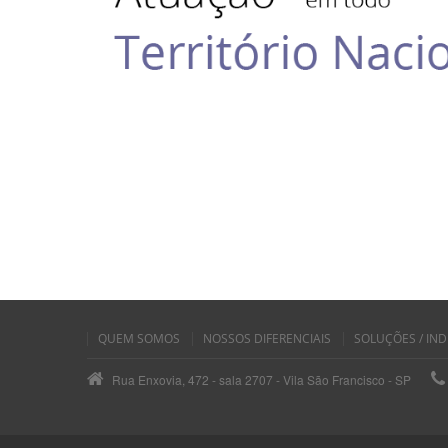
QUEM SOMOS
NOSSOS DIFERENCIAIS
SOLUÇÕES / IND
Rua Enxovia, 472 - sala 2707 - Vila São Francisco - SP