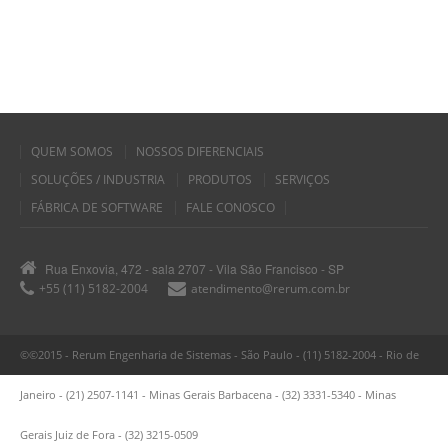
QUEM SOMOS
NOSSOS DIFERENCIAIS
SOLUÇÕES / INDUSTRIA
PRODUTOS
SERVIÇOS
FÁBRICA DE SOFTWARE
FALE CONOSCO
Rua Enxovia, 472 - sala 2707 - Vila São Francisco - SP
+55 (11) 5182-2004
atendimento@rerum.com.br
©©2015 - Rerum Engenharia de Sistemas - São Paulo - (11) 5182-2004 - Rio de
Janeiro - (21) 2507-1141 - Minas Gerais Barbacena - (32) 3331-5340 - Minas
Gerais Juiz de Fora - (32) 3215-0509