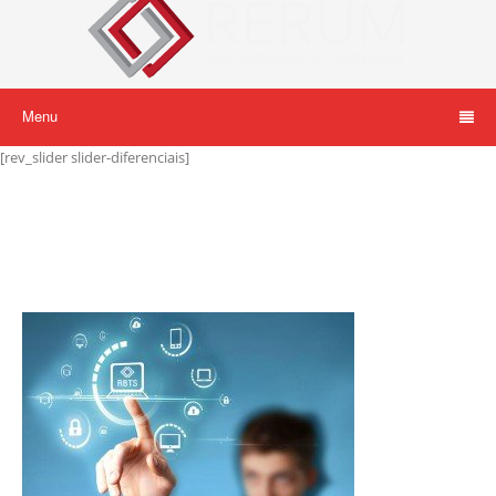
Menu
[rev_slider slider-diferenciais]