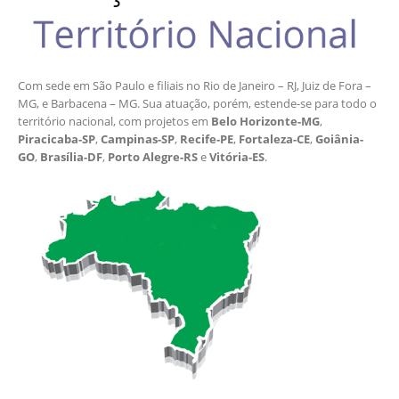
Com sede em São Paulo e filiais no Rio de Janeiro – RJ, Juiz de Fora –
MG, e Barbacena – MG. Sua atuação, porém, estende-se para todo o
território nacional, com projetos em
Belo Horizonte-MG
,
Piracicaba-SP
,
Campinas-SP
,
Recife-PE
,
Fortaleza-CE
,
Goiânia-
GO
,
Brasília-DF
,
Porto Alegre-RS
e
Vitória-ES
.