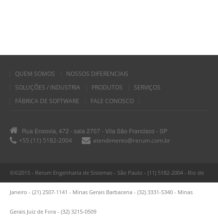
QUEM SOMOS
NOSSOS DIFERENCIAIS
SOLUÇÕES / INDUSTRIA
PRODUTOS
SERVIÇOS
FÁBRICA DE SOFTWARE
FALE CONOSCO
Rua Enxovia, 472 - sala 2707 - Vila São Francisco - SP
+55 (11) 5182-2004
atendimento@rerum.com.br
©©2015 - Rerum Engenharia de Sistemas - São Paulo - (11) 5182-2004 - Rio de
Janeiro - (21) 2507-1141 - Minas Gerais Barbacena - (32) 3331-5340 - Minas
Gerais Juiz de Fora - (32) 3215-0509