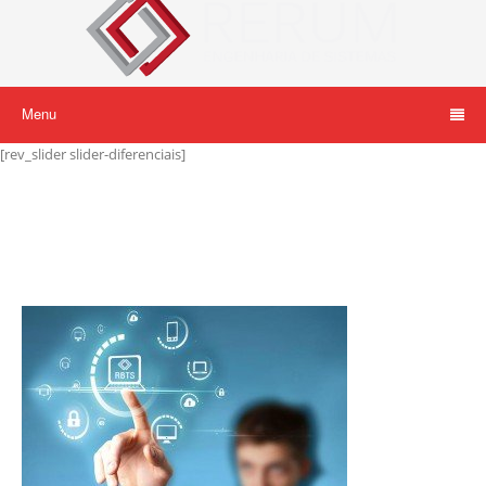
Menu
[rev_slider slider-diferenciais]