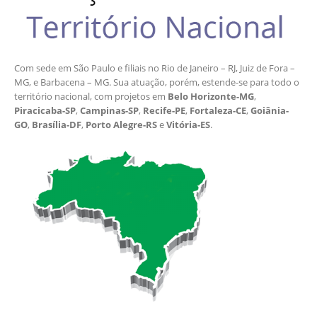
Com sede em São Paulo e filiais no Rio de Janeiro – RJ, Juiz de Fora –
MG, e Barbacena – MG. Sua atuação, porém, estende-se para todo o
território nacional, com projetos em
Belo Horizonte-MG
,
Piracicaba-SP
,
Campinas-SP
,
Recife-PE
,
Fortaleza-CE
,
Goiânia-
GO
,
Brasília-DF
,
Porto Alegre-RS
e
Vitória-ES
.