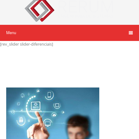
Menu
[rev_slider slider-diferenciais]