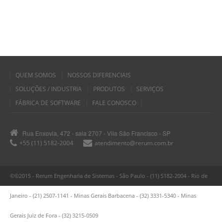
QUEM SOMOS
NOSSOS DIFERENCIAIS
SOLUÇÕES / INDUSTRIA
PRODUTOS
SERVIÇOS
FÁBRICA DE SOFTWARE
FALE CONOSCO
Rua Enxovia, 472 - sala 2707 - Vila São Francisco - SP
+55 (11) 5182-2004
atendimento@rerum.com.br
©©2015 - Rerum Engenharia de Sistemas - São Paulo - (11) 5182-2004 - Rio de
Janeiro - (21) 2507-1141 - Minas Gerais Barbacena - (32) 3331-5340 - Minas
Gerais Juiz de Fora - (32) 3215-0509