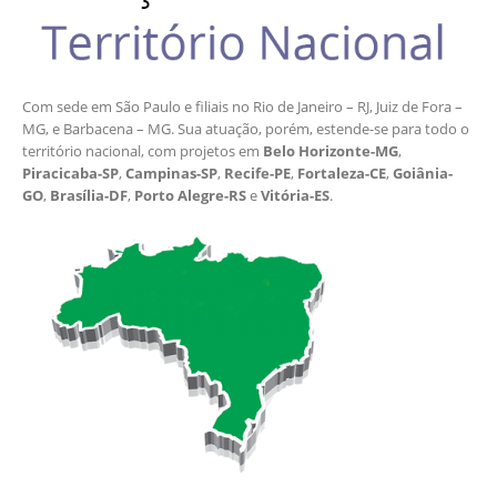
Com sede em São Paulo e filiais no Rio de Janeiro – RJ, Juiz de Fora –
MG, e Barbacena – MG. Sua atuação, porém, estende-se para todo o
território nacional, com projetos em
Belo Horizonte-MG
,
Piracicaba-SP
,
Campinas-SP
,
Recife-PE
,
Fortaleza-CE
,
Goiânia-
GO
,
Brasília-DF
,
Porto Alegre-RS
e
Vitória-ES
.