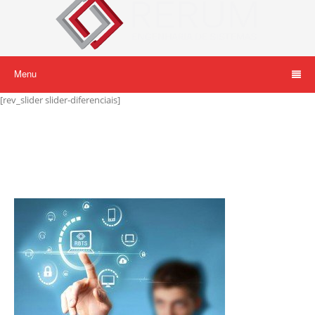
Menu
[rev_slider slider-diferenciais]