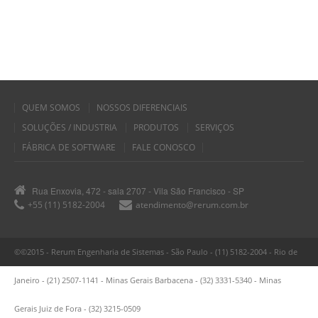
QUEM SOMOS
NOSSOS DIFERENCIAIS
SOLUÇÕES / INDUSTRIA
PRODUTOS
SERVIÇOS
FÁBRICA DE SOFTWARE
FALE CONOSCO
Rua Enxovia, 472 - sala 2707 - Vila São Francisco - SP
+55 (11) 5182-2004
atendimento@rerum.com.br
©©2015 - Rerum Engenharia de Sistemas - São Paulo - (11) 5182-2004 - Rio de
Janeiro - (21) 2507-1141 - Minas Gerais Barbacena - (32) 3331-5340 - Minas
Gerais Juiz de Fora - (32) 3215-0509