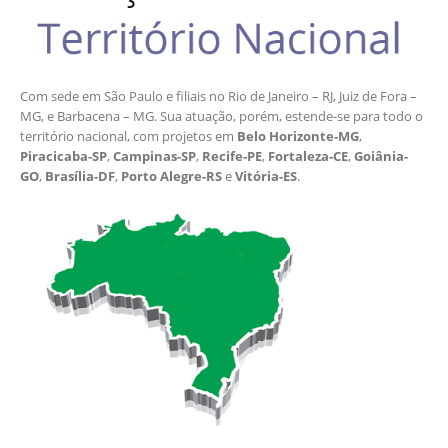
Com sede em São Paulo e filiais no Rio de Janeiro – RJ, Juiz de Fora –
MG, e Barbacena – MG. Sua atuação, porém, estende-se para todo o
território nacional, com projetos em
Belo Horizonte-MG
,
Piracicaba-SP
,
Campinas-SP
,
Recife-PE
,
Fortaleza-CE
,
Goiânia-
GO
,
Brasília-DF
,
Porto Alegre-RS
e
Vitória-ES
.