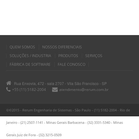
QUEM SOMOS
NOSSOS DIFERENCIAIS
SOLUÇÕES / INDUSTRIA
PRODUTOS
SERVIÇOS
FÁBRICA DE SOFTWARE
FALE CONOSCO
Rua Enxovia, 472 - sala 2707 - Vila São Francisco - SP
+55 (11) 5182-2004
atendimento@rerum.com.br
©©2015 - Rerum Engenharia de Sistemas - São Paulo - (11) 5182-2004 - Rio de
Janeiro - (21) 2507-1141 - Minas Gerais Barbacena - (32) 3331-5340 - Minas
Gerais Juiz de Fora - (32) 3215-0509