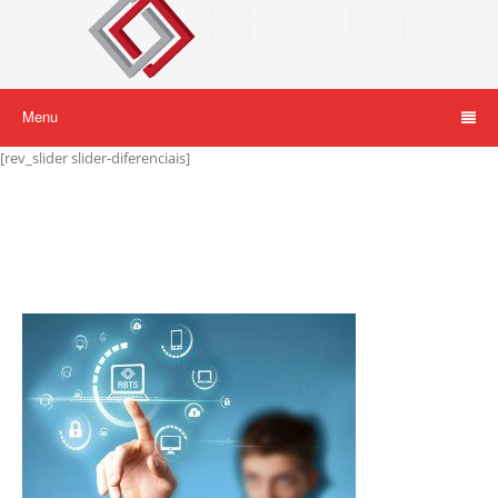
Menu
[rev_slider slider-diferenciais]