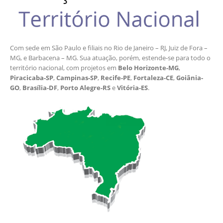
Com sede em São Paulo e filiais no Rio de Janeiro – RJ, Juiz de Fora –
MG, e Barbacena – MG. Sua atuação, porém, estende-se para todo o
território nacional, com projetos em
Belo Horizonte-MG
,
Piracicaba-SP
,
Campinas-SP
,
Recife-PE
,
Fortaleza-CE
,
Goiânia-
GO
,
Brasília-DF
,
Porto Alegre-RS
e
Vitória-ES
.