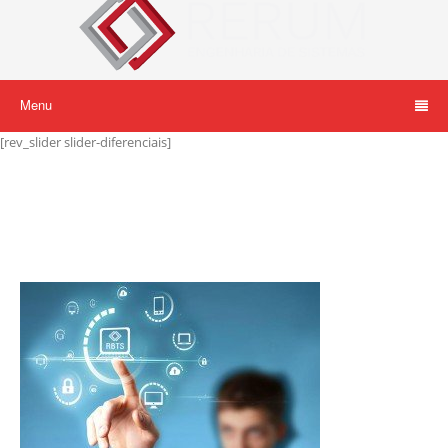
Menu
[rev_slider slider-diferenciais]