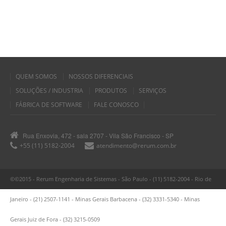
QUEM SOMOS
NOSSOS DIFERENCIAIS
SOLUÇÕES / INDUSTRIA
PRODUTOS
SERVIÇOS
FÁBRICA DE SOFTWARE
FALE CONOSCO
Rua Enxovia, 472 - sala 2707 - Vila São Francisco - SP
+55 (11) 5182-2004
atendimento@rerum.com.br
©©2015 - Rerum Engenharia de Sistemas - São Paulo - (11) 5182-2004 - Rio de
Janeiro - (21) 2507-1141 - Minas Gerais Barbacena - (32) 3331-5340 - Minas
Gerais Juiz de Fora - (32) 3215-0509