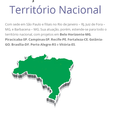
Com sede em São Paulo e filiais no Rio de Janeiro – RJ, Juiz de Fora –
MG, e Barbacena – MG. Sua atuação, porém, estende-se para todo o
território nacional, com projetos em
Belo Horizonte-MG
,
Piracicaba-SP
,
Campinas-SP
,
Recife-PE
,
Fortaleza-CE
,
Goiânia-
GO
,
Brasília-DF
,
Porto Alegre-RS
e
Vitória-ES
.