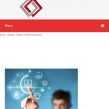
Menu
[rev_slider slider-diferenciais]