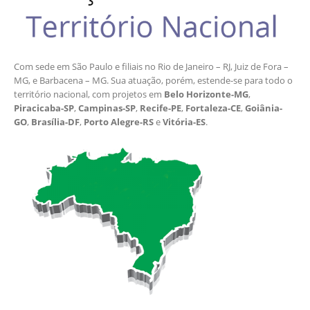
Com sede em São Paulo e filiais no Rio de Janeiro – RJ, Juiz de Fora –
MG, e Barbacena – MG. Sua atuação, porém, estende-se para todo o
território nacional, com projetos em
Belo Horizonte-MG
,
Piracicaba-SP
,
Campinas-SP
,
Recife-PE
,
Fortaleza-CE
,
Goiânia-
GO
,
Brasília-DF
,
Porto Alegre-RS
e
Vitória-ES
.