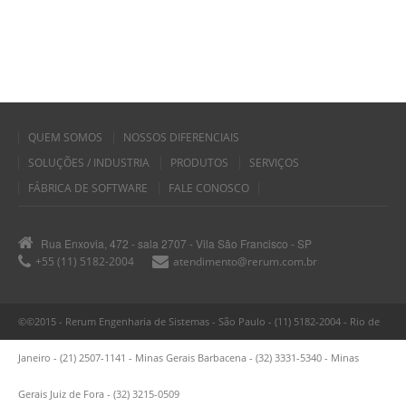
QUEM SOMOS
NOSSOS DIFERENCIAIS
SOLUÇÕES / INDUSTRIA
PRODUTOS
SERVIÇOS
FÁBRICA DE SOFTWARE
FALE CONOSCO
Rua Enxovia, 472 - sala 2707 - Vila São Francisco - SP
+55 (11) 5182-2004
atendimento@rerum.com.br
©©2015 - Rerum Engenharia de Sistemas - São Paulo - (11) 5182-2004 - Rio de
Janeiro - (21) 2507-1141 - Minas Gerais Barbacena - (32) 3331-5340 - Minas
Gerais Juiz de Fora - (32) 3215-0509