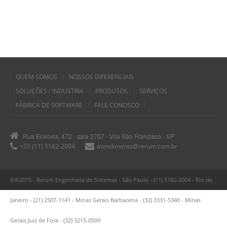
QUEM SOMOS
NOSSOS DIFERENCIAIS
SOLUÇÕES / INDUSTRIA
PRODUTOS
SERVIÇOS
FÁBRICA DE SOFTWARE
FALE CONOSCO
Rua Enxovia, 472 - sala 2707 - Vila São Francisco - SP
+55 (11) 5182-2004
atendimento@rerum.com.br
©©2015 - Rerum Engenharia de Sistemas - São Paulo - (11) 5182-2004 - Rio de
Janeiro - (21) 2507-1141 - Minas Gerais Barbacena - (32) 3331-5340 - Minas
Gerais Juiz de Fora - (32) 3215-0509