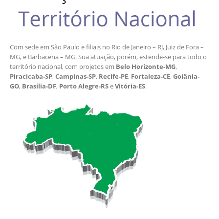
Com sede em São Paulo e filiais no Rio de Janeiro – RJ, Juiz de Fora –
MG, e Barbacena – MG. Sua atuação, porém, estende-se para todo o
território nacional, com projetos em
Belo Horizonte-MG
,
Piracicaba-SP
,
Campinas-SP
,
Recife-PE
,
Fortaleza-CE
,
Goiânia-
GO
,
Brasília-DF
,
Porto Alegre-RS
e
Vitória-ES
.