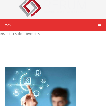
Menu
[rev_slider slider-diferenciais]