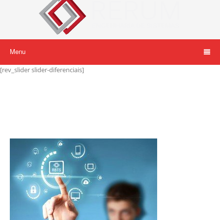
Menu
[rev_slider slider-diferenciais]