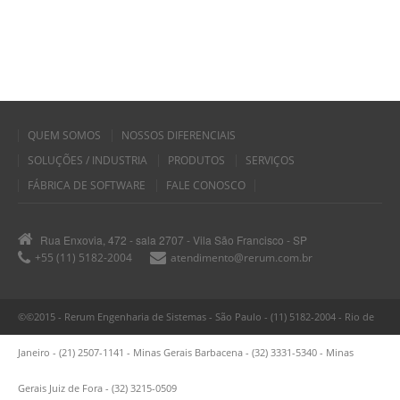
QUEM SOMOS
NOSSOS DIFERENCIAIS
SOLUÇÕES / INDUSTRIA
PRODUTOS
SERVIÇOS
FÁBRICA DE SOFTWARE
FALE CONOSCO
Rua Enxovia, 472 - sala 2707 - Vila São Francisco - SP
+55 (11) 5182-2004
atendimento@rerum.com.br
©©2015 - Rerum Engenharia de Sistemas - São Paulo - (11) 5182-2004 - Rio de
Janeiro - (21) 2507-1141 - Minas Gerais Barbacena - (32) 3331-5340 - Minas
Gerais Juiz de Fora - (32) 3215-0509