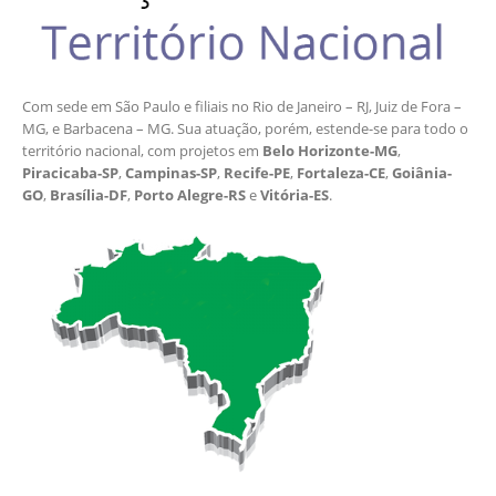
Com sede em São Paulo e filiais no Rio de Janeiro – RJ, Juiz de Fora –
MG, e Barbacena – MG. Sua atuação, porém, estende-se para todo o
território nacional, com projetos em
Belo Horizonte-MG
,
Piracicaba-SP
,
Campinas-SP
,
Recife-PE
,
Fortaleza-CE
,
Goiânia-
GO
,
Brasília-DF
,
Porto Alegre-RS
e
Vitória-ES
.