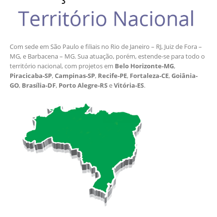
Com sede em São Paulo e filiais no Rio de Janeiro – RJ, Juiz de Fora –
MG, e Barbacena – MG. Sua atuação, porém, estende-se para todo o
território nacional, com projetos em
Belo Horizonte-MG
,
Piracicaba-SP
,
Campinas-SP
,
Recife-PE
,
Fortaleza-CE
,
Goiânia-
GO
,
Brasília-DF
,
Porto Alegre-RS
e
Vitória-ES
.