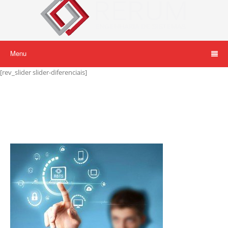
Menu
[rev_slider slider-diferenciais]