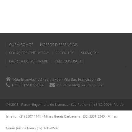
QUEM SOMOS
NOSSOS DIFERENCIAIS
SOLUÇÕES / INDUSTRIA
PRODUTOS
SERVIÇOS
FÁBRICA DE SOFTWARE
FALE CONOSCO
Rua Enxovia, 472 - sala 2707 - Vila São Francisco - SP
+55 (11) 5182-2004
atendimento@rerum.com.br
©©2015 - Rerum Engenharia de Sistemas - São Paulo - (11) 5182-2004 - Rio de
Janeiro - (21) 2507-1141 - Minas Gerais Barbacena - (32) 3331-5340 - Minas
Gerais Juiz de Fora - (32) 3215-0509