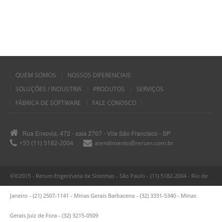
QUEM SOMOS
NOSSOS DIFERENCIAIS
SOLUÇÕES / INDUSTRIA
PRODUTOS
SERVIÇOS
FÁBRICA DE SOFTWARE
FALE CONOSCO
Rua Enxovia, 472 - sala 2707 - Vila São Francisco - SP
+55 (11) 5182-2004
atendimento@rerum.com.br
©©2015 - Rerum Engenharia de Sistemas - São Paulo - (11) 5182-2004 - Rio de
Janeiro - (21) 2507-1141 - Minas Gerais Barbacena - (32) 3331-5340 - Minas
Gerais Juiz de Fora - (32) 3215-0509