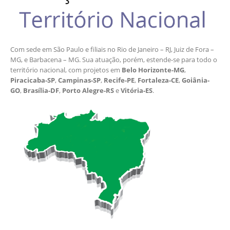
Com sede em São Paulo e filiais no Rio de Janeiro – RJ, Juiz de Fora –
MG, e Barbacena – MG. Sua atuação, porém, estende-se para todo o
território nacional, com projetos em
Belo Horizonte-MG
,
Piracicaba-SP
,
Campinas-SP
,
Recife-PE
,
Fortaleza-CE
,
Goiânia-
GO
,
Brasília-DF
,
Porto Alegre-RS
e
Vitória-ES
.