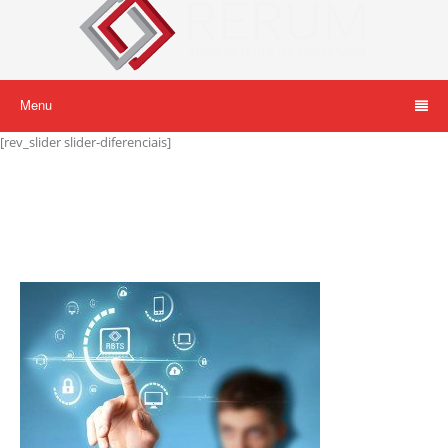
Menu
[rev_slider slider-diferenciais]