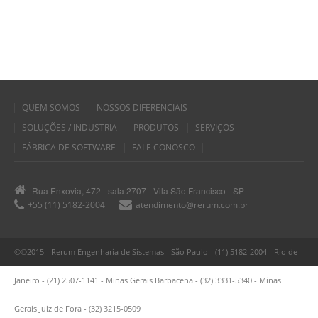
QUEM SOMOS
NOSSOS DIFERENCIAIS
SOLUÇÕES / INDUSTRIA
PRODUTOS
SERVIÇOS
FÁBRICA DE SOFTWARE
FALE CONOSCO
Rua Enxovia, 472 - sala 2707 - Vila São Francisco - SP
+55 (11) 5182-2004
atendimento@rerum.com.br
©©2015 - Rerum Engenharia de Sistemas - São Paulo - (11) 5182-2004 - Rio de
Janeiro - (21) 2507-1141 - Minas Gerais Barbacena - (32) 3331-5340 - Minas
Gerais Juiz de Fora - (32) 3215-0509