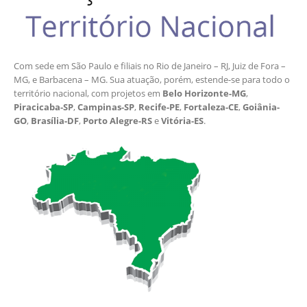
Com sede em São Paulo e filiais no Rio de Janeiro – RJ, Juiz de Fora –
MG, e Barbacena – MG. Sua atuação, porém, estende-se para todo o
território nacional, com projetos em
Belo Horizonte-MG
,
Piracicaba-SP
,
Campinas-SP
,
Recife-PE
,
Fortaleza-CE
,
Goiânia-
GO
,
Brasília-DF
,
Porto Alegre-RS
e
Vitória-ES
.