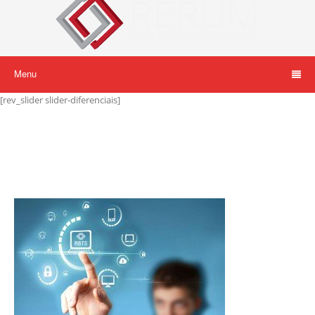
Menu
[rev_slider slider-diferenciais]