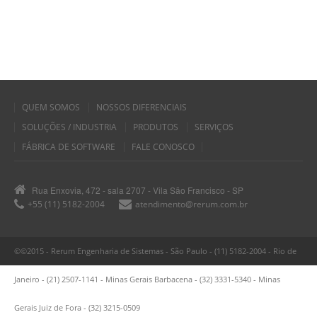
QUEM SOMOS
NOSSOS DIFERENCIAIS
SOLUÇÕES / INDUSTRIA
PRODUTOS
SERVIÇOS
FÁBRICA DE SOFTWARE
FALE CONOSCO
Rua Enxovia, 472 - sala 2707 - Vila São Francisco - SP
+55 (11) 5182-2004
atendimento@rerum.com.br
©©2015 - Rerum Engenharia de Sistemas - São Paulo - (11) 5182-2004 - Rio de
Janeiro - (21) 2507-1141 - Minas Gerais Barbacena - (32) 3331-5340 - Minas
Gerais Juiz de Fora - (32) 3215-0509