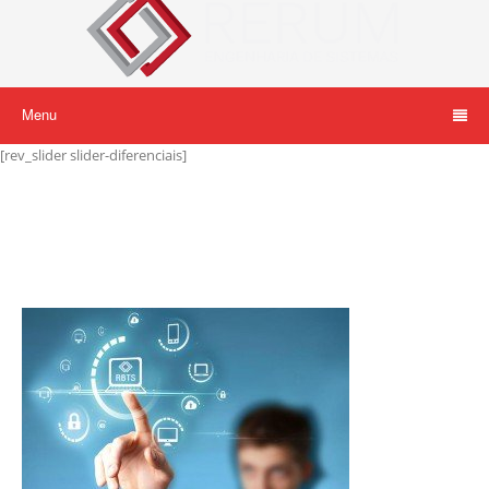
Menu
[rev_slider slider-diferenciais]