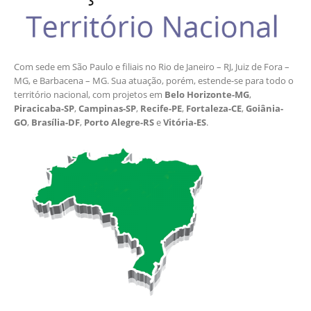
Com sede em São Paulo e filiais no Rio de Janeiro – RJ, Juiz de Fora –
MG, e Barbacena – MG. Sua atuação, porém, estende-se para todo o
território nacional, com projetos em
Belo Horizonte-MG
,
Piracicaba-SP
,
Campinas-SP
,
Recife-PE
,
Fortaleza-CE
,
Goiânia-
GO
,
Brasília-DF
,
Porto Alegre-RS
e
Vitória-ES
.