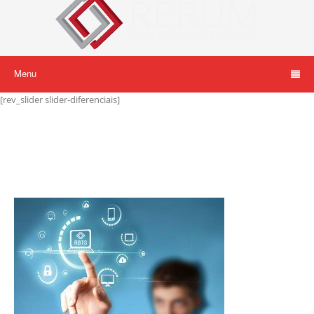
Menu
[rev_slider slider-diferenciais]