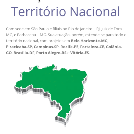
Com sede em São Paulo e filiais no Rio de Janeiro – RJ, Juiz de Fora –
MG, e Barbacena – MG. Sua atuação, porém, estende-se para todo o
território nacional, com projetos em
Belo Horizonte-MG
,
Piracicaba-SP
,
Campinas-SP
,
Recife-PE
,
Fortaleza-CE
,
Goiânia-
GO
,
Brasília-DF
,
Porto Alegre-RS
e
Vitória-ES
.