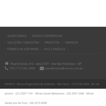
QUEM SOMOS
NOSSOS DIFERENCIAIS
SOLUÇÕES / INDUSTRIA
PRODUTOS
SERVIÇOS
FÁBRICA DE SOFTWARE
FALE CONOSCO
Rua Enxovia, 472 - sala 2707 - Vila São Francisco - SP
+55 (11) 5182-2004
atendimento@rerum.com.br
©©2015 - Rerum Engenharia de Sistemas - São Paulo - (11) 5182-2004 - Rio de
Janeiro - (21) 2507-1141 - Minas Gerais Barbacena - (32) 3331-5340 - Minas
Gerais Juiz de Fora - (32) 3215-0509