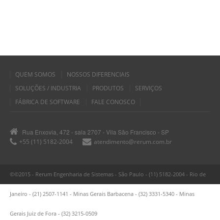
QUEM SOMOS
NOSSOS DIFERENCIAIS
SOLUÇÕES / INDUSTRIA
PRODUTOS
SERVIÇOS
FÁBRICA DE SOFTWARE
FALE CONOSCO
Rua Enxovia, 472 - sala 2707 - Vila São Francisco - SP
+55 (11) 5182-2004
atendimento@rerum.com.br
©©2015 - Rerum Engenharia de Sistemas - São Paulo - (11) 5182-2004 - Rio de
Janeiro - (21) 2507-1141 - Minas Gerais Barbacena - (32) 3331-5340 - Minas
Gerais Juiz de Fora - (32) 3215-0509