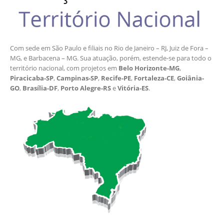
Com sede em São Paulo e filiais no Rio de Janeiro – RJ, Juiz de Fora –
MG, e Barbacena – MG. Sua atuação, porém, estende-se para todo o
território nacional, com projetos em
Belo Horizonte-MG
,
Piracicaba-SP
,
Campinas-SP
,
Recife-PE
,
Fortaleza-CE
,
Goiânia-
GO
,
Brasília-DF
,
Porto Alegre-RS
e
Vitória-ES
.