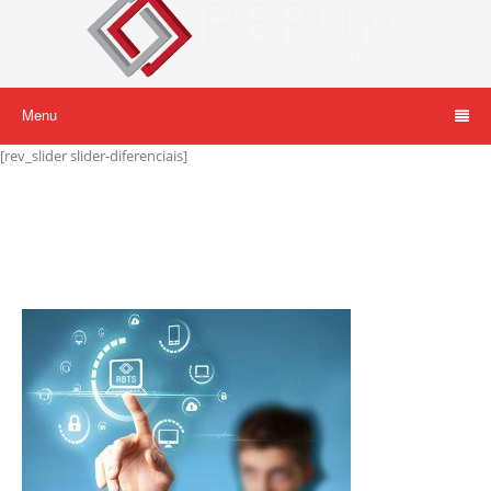
Menu
[rev_slider slider-diferenciais]