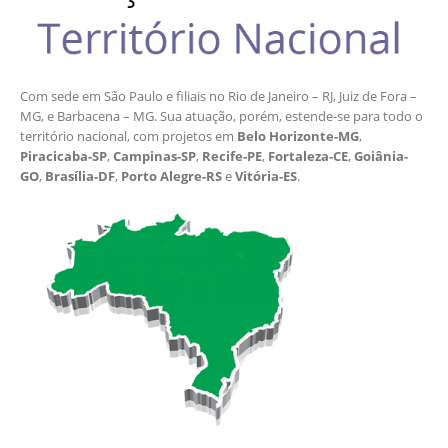
Com sede em São Paulo e filiais no Rio de Janeiro – RJ, Juiz de Fora –
MG, e Barbacena – MG. Sua atuação, porém, estende-se para todo o
território nacional, com projetos em
Belo Horizonte-MG
,
Piracicaba-SP
,
Campinas-SP
,
Recife-PE
,
Fortaleza-CE
,
Goiânia-
GO
,
Brasília-DF
,
Porto Alegre-RS
e
Vitória-ES
.