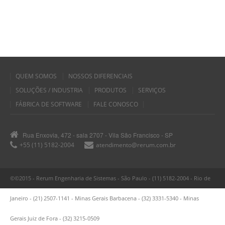
QUEM SOMOS
NOSSOS DIFERENCIAIS
SOLUÇÕES / INDUSTRIA
PRODUTOS
SERVIÇOS
FÁBRICA DE SOFTWARE
FALE CONOSCO
Rua Enxovia, 472 - sala 2707 - Vila São Francisco - SP
+55 (11) 5182-2004
atendimento@rerum.com.br
©©2015 - Rerum Engenharia de Sistemas - São Paulo - (11) 5182-2004 - Rio de
Janeiro - (21) 2507-1141 - Minas Gerais Barbacena - (32) 3331-5340 - Minas
Gerais Juiz de Fora - (32) 3215-0509