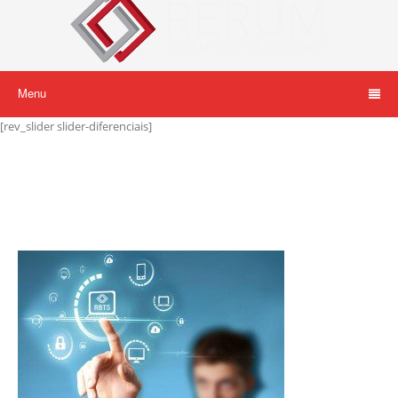
Menu
[rev_slider slider-diferenciais]