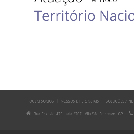
QUEM SOMOS
NOSSOS DIFERENCIAIS
SOLUÇÕES / IND
Rua Enxovia, 472 - sala 2707 - Vila São Francisco - SP