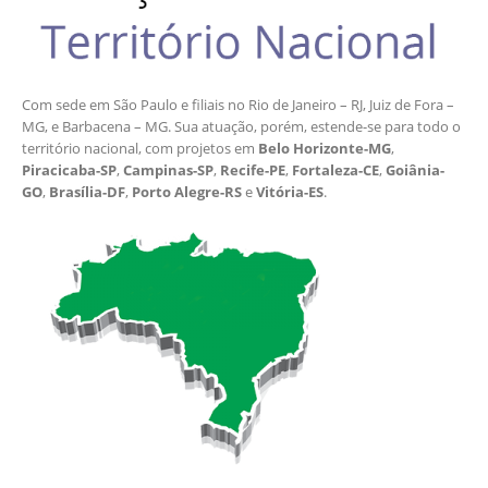
Com sede em São Paulo e filiais no Rio de Janeiro – RJ, Juiz de Fora –
MG, e Barbacena – MG. Sua atuação, porém, estende-se para todo o
território nacional, com projetos em
Belo Horizonte-MG
,
Piracicaba-SP
,
Campinas-SP
,
Recife-PE
,
Fortaleza-CE
,
Goiânia-
GO
,
Brasília-DF
,
Porto Alegre-RS
e
Vitória-ES
.