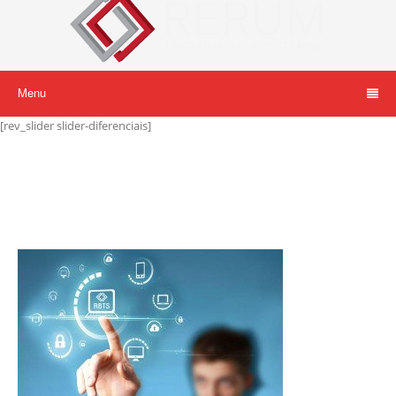
Menu
[rev_slider slider-diferenciais]