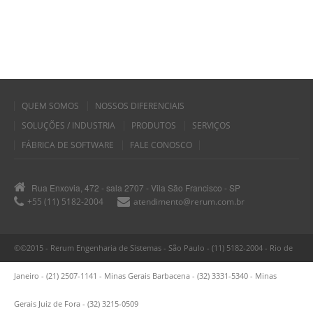
QUEM SOMOS
NOSSOS DIFERENCIAIS
SOLUÇÕES / INDUSTRIA
PRODUTOS
SERVIÇOS
FÁBRICA DE SOFTWARE
FALE CONOSCO
Rua Enxovia, 472 - sala 2707 - Vila São Francisco - SP
+55 (11) 5182-2004
atendimento@rerum.com.br
©©2015 - Rerum Engenharia de Sistemas - São Paulo - (11) 5182-2004 - Rio de
Janeiro - (21) 2507-1141 - Minas Gerais Barbacena - (32) 3331-5340 - Minas
Gerais Juiz de Fora - (32) 3215-0509