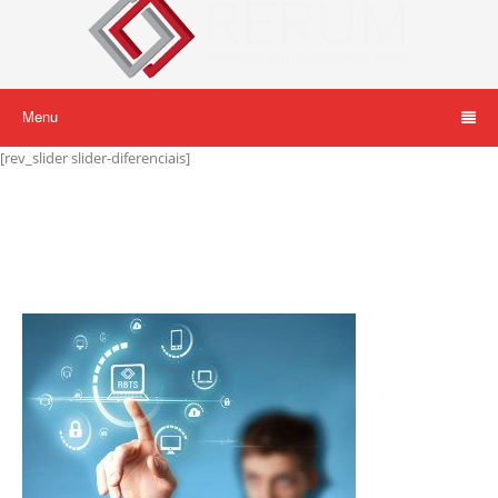
Menu
[rev_slider slider-diferenciais]