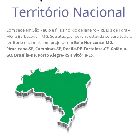
Com sede em São Paulo e filiais no Rio de Janeiro – RJ, Juiz de Fora –
MG, e Barbacena – MG. Sua atuação, porém, estende-se para todo o
território nacional, com projetos em
Belo Horizonte-MG
,
Piracicaba-SP
,
Campinas-SP
,
Recife-PE
,
Fortaleza-CE
,
Goiânia-
GO
,
Brasília-DF
,
Porto Alegre-RS
e
Vitória-ES
.