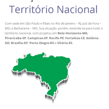
Com sede em São Paulo e filiais no Rio de Janeiro – RJ, Juiz de Fora –
MG, e Barbacena – MG. Sua atuação, porém, estende-se para todo o
território nacional, com projetos em
Belo Horizonte-MG
,
Piracicaba-SP
,
Campinas-SP
,
Recife-PE
,
Fortaleza-CE
,
Goiânia-
GO
,
Brasília-DF
,
Porto Alegre-RS
e
Vitória-ES
.