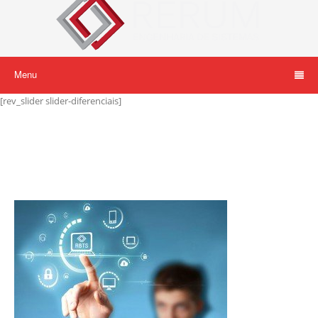
Menu
[rev_slider slider-diferenciais]