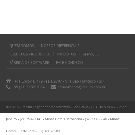
QUEM SOMOS
NOSSOS DIFERENCIAIS
SOLUÇÕES / INDUSTRIA
PRODUTOS
SERVIÇOS
FÁBRICA DE SOFTWARE
FALE CONOSCO
Rua Enxovia, 472 - sala 2707 - Vila São Francisco - SP
+55 (11) 5182-2004
atendimento@rerum.com.br
©©2015 - Rerum Engenharia de Sistemas - São Paulo - (11) 5182-2004 - Rio de
Janeiro - (21) 2507-1141 - Minas Gerais Barbacena - (32) 3331-5340 - Minas
Gerais Juiz de Fora - (32) 3215-0509