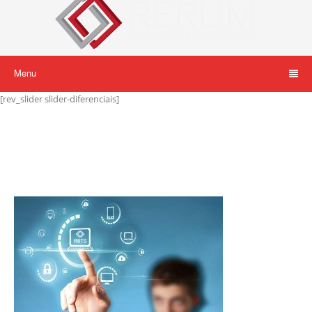
Menu
[rev_slider slider-diferenciais]