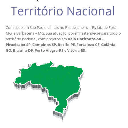
Com sede em São Paulo e filiais no Rio de Janeiro – RJ, Juiz de Fora –
MG, e Barbacena – MG. Sua atuação, porém, estende-se para todo o
território nacional, com projetos em
Belo Horizonte-MG
,
Piracicaba-SP
,
Campinas-SP
,
Recife-PE
,
Fortaleza-CE
,
Goiânia-
GO
,
Brasília-DF
,
Porto Alegre-RS
e
Vitória-ES
.