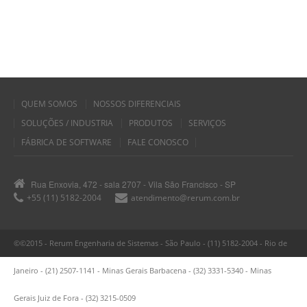
QUEM SOMOS
NOSSOS DIFERENCIAIS
SOLUÇÕES / INDUSTRIA
PRODUTOS
SERVIÇOS
FÁBRICA DE SOFTWARE
FALE CONOSCO
Rua Enxovia, 472 - sala 2707 - Vila São Francisco - SP
+55 (11) 5182-2004
atendimento@rerum.com.br
©©2015 - Rerum Engenharia de Sistemas - São Paulo - (11) 5182-2004 - Rio de
Janeiro - (21) 2507-1141 - Minas Gerais Barbacena - (32) 3331-5340 - Minas
Gerais Juiz de Fora - (32) 3215-0509