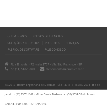
QUEM SOMOS
NOSSOS DIFERENCIAIS
SOLUÇÕES / INDUSTRIA
PRODUTOS
SERVIÇOS
FÁBRICA DE SOFTWARE
FALE CONOSCO
Rua Enxovia, 472 - sala 2707 - Vila São Francisco - SP
+55 (11) 5182-2004
atendimento@rerum.com.br
©©2015 - Rerum Engenharia de Sistemas - São Paulo - (11) 5182-2004 - Rio de
Janeiro - (21) 2507-1141 - Minas Gerais Barbacena - (32) 3331-5340 - Minas
Gerais Juiz de Fora - (32) 3215-0509