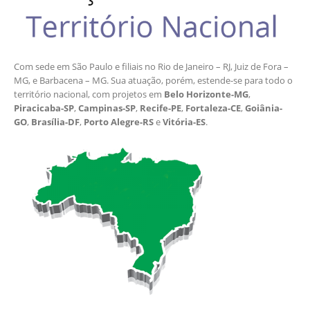
Com sede em São Paulo e filiais no Rio de Janeiro – RJ, Juiz de Fora –
MG, e Barbacena – MG. Sua atuação, porém, estende-se para todo o
território nacional, com projetos em
Belo Horizonte-MG
,
Piracicaba-SP
,
Campinas-SP
,
Recife-PE
,
Fortaleza-CE
,
Goiânia-
GO
,
Brasília-DF
,
Porto Alegre-RS
e
Vitória-ES
.