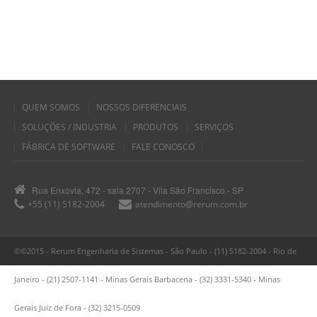
QUEM SOMOS
NOSSOS DIFERENCIAIS
SOLUÇÕES / INDUSTRIA
PRODUTOS
SERVIÇOS
FÁBRICA DE SOFTWARE
FALE CONOSCO
Rua Enxovia, 472 - sala 2707 - Vila São Francisco - SP
+55 (11) 5182-2004
atendimento@rerum.com.br
©©2015 - Rerum Engenharia de Sistemas - São Paulo - (11) 5182-2004 - Rio de
Janeiro - (21) 2507-1141 - Minas Gerais Barbacena - (32) 3331-5340 - Minas
Gerais Juiz de Fora - (32) 3215-0509