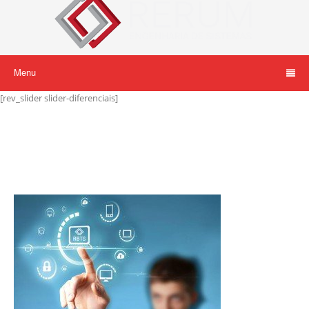
Menu
[rev_slider slider-diferenciais]