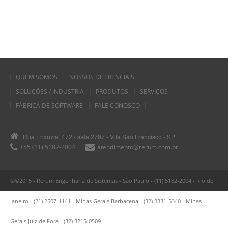
QUEM SOMOS
NOSSOS DIFERENCIAIS
SOLUÇÕES / INDUSTRIA
PRODUTOS
SERVIÇOS
FÁBRICA DE SOFTWARE
FALE CONOSCO
Rua Enxovia, 472 - sala 2707 - Vila São Francisco - SP
+55 (11) 5182-2004
atendimento@rerum.com.br
©©2015 - Rerum Engenharia de Sistemas - São Paulo - (11) 5182-2004 - Rio de
Janeiro - (21) 2507-1141 - Minas Gerais Barbacena - (32) 3331-5340 - Minas
Gerais Juiz de Fora - (32) 3215-0509