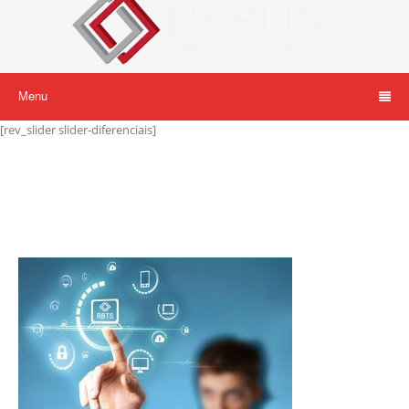
Menu
[rev_slider slider-diferenciais]