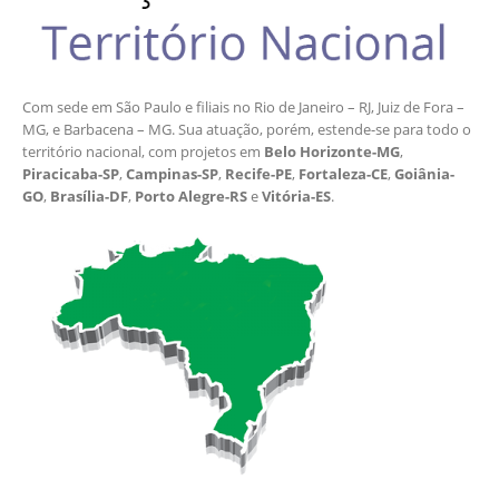
Com sede em São Paulo e filiais no Rio de Janeiro – RJ, Juiz de Fora –
MG, e Barbacena – MG. Sua atuação, porém, estende-se para todo o
território nacional, com projetos em
Belo Horizonte-MG
,
Piracicaba-SP
,
Campinas-SP
,
Recife-PE
,
Fortaleza-CE
,
Goiânia-
GO
,
Brasília-DF
,
Porto Alegre-RS
e
Vitória-ES
.