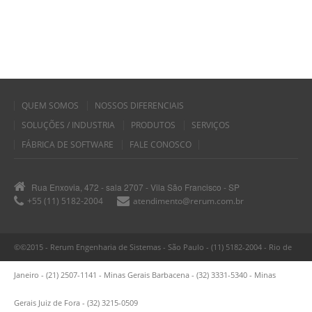
QUEM SOMOS
NOSSOS DIFERENCIAIS
SOLUÇÕES / INDUSTRIA
PRODUTOS
SERVIÇOS
FÁBRICA DE SOFTWARE
FALE CONOSCO
Rua Enxovia, 472 - sala 2707 - Vila São Francisco - SP
+55 (11) 5182-2004
atendimento@rerum.com.br
©©2015 - Rerum Engenharia de Sistemas - São Paulo - (11) 5182-2004 - Rio de
Janeiro - (21) 2507-1141 - Minas Gerais Barbacena - (32) 3331-5340 - Minas
Gerais Juiz de Fora - (32) 3215-0509