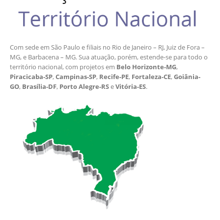
Com sede em São Paulo e filiais no Rio de Janeiro – RJ, Juiz de Fora –
MG, e Barbacena – MG. Sua atuação, porém, estende-se para todo o
território nacional, com projetos em
Belo Horizonte-MG
,
Piracicaba-SP
,
Campinas-SP
,
Recife-PE
,
Fortaleza-CE
,
Goiânia-
GO
,
Brasília-DF
,
Porto Alegre-RS
e
Vitória-ES
.