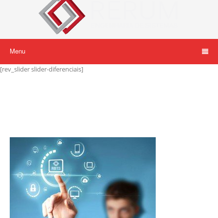
Menu
[rev_slider slider-diferenciais]