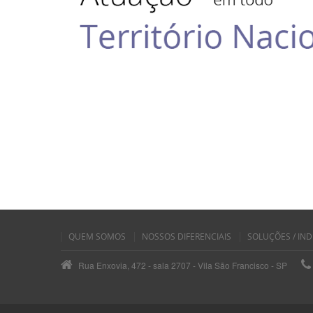
QUEM SOMOS
NOSSOS DIFERENCIAIS
SOLUÇÕES / IND
Rua Enxovia, 472 - sala 2707 - Vila São Francisco - SP