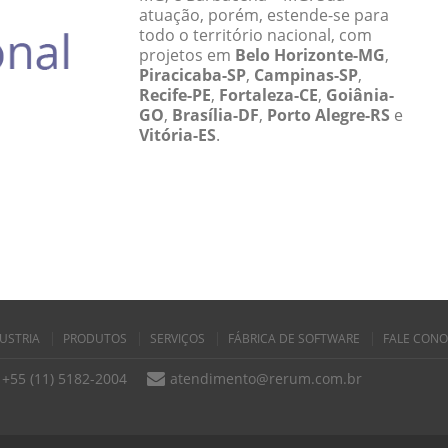
atuação, porém, estende-se para
todo o território nacional, com
projetos em
Belo Horizonte-MG
,
Piracicaba-SP
,
Campinas-SP
,
Recife-PE
,
Fortaleza-CE
,
Goiânia-
GO
,
Brasília-DF
,
Porto Alegre-RS
e
Vitória-ES
.
USTRIA
PRODUTOS
SERVIÇOS
FÁBRICA DE SOFTWARE
FALE CON
+55 (11) 5182-2004
atendimento@rerum.com.br