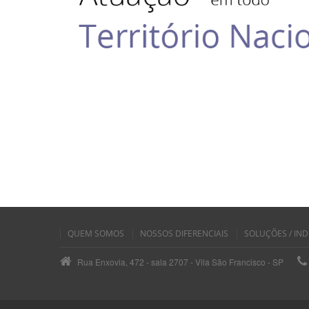
QUEM SOMOS
NOSSOS DIFERENCIAIS
SOLUÇÕES / IND
Rua Enxovia, 472 - sala 2707 - Vila São Francisco - SP