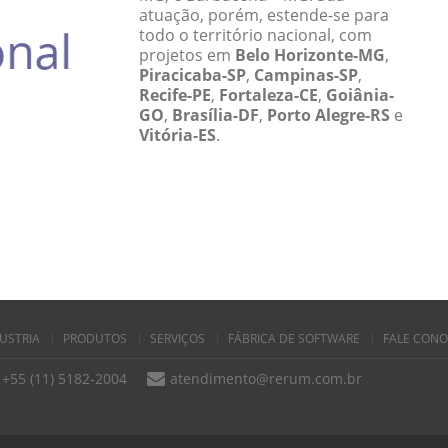
atuação, porém, estende-se para
todo o território nacional, com
projetos em
Belo Horizonte-MG
,
Piracicaba-SP
,
Campinas-SP
,
Recife-PE
,
Fortaleza-CE
,
Goiânia-
GO
,
Brasília-DF
,
Porto Alegre-RS
e
Vitória-ES
.
USTRIA
PRODUTOS
SERVIÇOS
FÁBRICA DE SOFTWARE
FALE CON
+55 (11) 5182-2004
atendimento@rerum.com.br