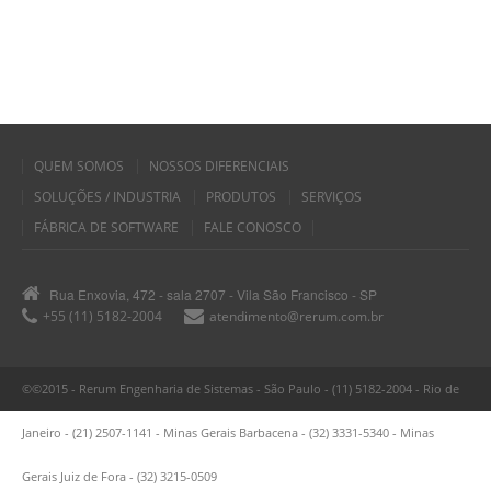
QUEM SOMOS
NOSSOS DIFERENCIAIS
SOLUÇÕES / INDUSTRIA
PRODUTOS
SERVIÇOS
FÁBRICA DE SOFTWARE
FALE CONOSCO
Rua Enxovia, 472 - sala 2707 - Vila São Francisco - SP
+55 (11) 5182-2004
atendimento@rerum.com.br
©©2015 - Rerum Engenharia de Sistemas - São Paulo - (11) 5182-2004 - Rio de
Janeiro - (21) 2507-1141 - Minas Gerais Barbacena - (32) 3331-5340 - Minas
Gerais Juiz de Fora - (32) 3215-0509