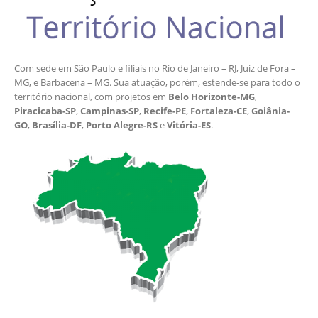
Com sede em São Paulo e filiais no Rio de Janeiro – RJ, Juiz de Fora –
MG, e Barbacena – MG. Sua atuação, porém, estende-se para todo o
território nacional, com projetos em
Belo Horizonte-MG
,
Piracicaba-SP
,
Campinas-SP
,
Recife-PE
,
Fortaleza-CE
,
Goiânia-
GO
,
Brasília-DF
,
Porto Alegre-RS
e
Vitória-ES
.