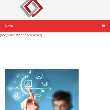
Menu
[rev_slider slider-diferenciais]