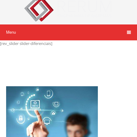
Menu
[rev_slider slider-diferenciais]