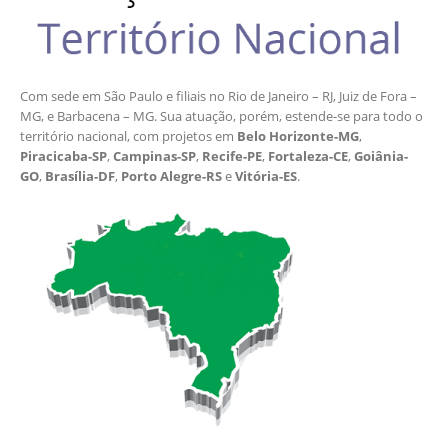
Com sede em São Paulo e filiais no Rio de Janeiro – RJ, Juiz de Fora –
MG, e Barbacena – MG. Sua atuação, porém, estende-se para todo o
território nacional, com projetos em
Belo Horizonte-MG
,
Piracicaba-SP
,
Campinas-SP
,
Recife-PE
,
Fortaleza-CE
,
Goiânia-
GO
,
Brasília-DF
,
Porto Alegre-RS
e
Vitória-ES
.