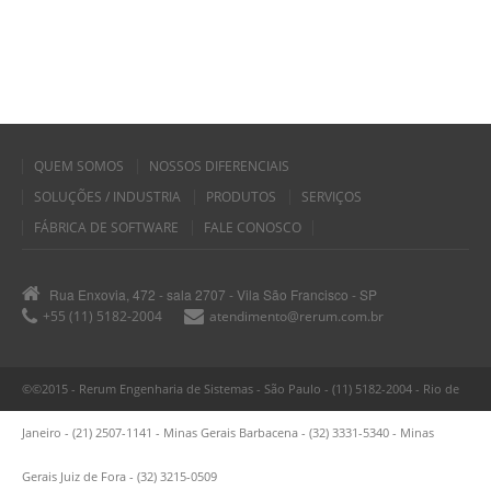
QUEM SOMOS
NOSSOS DIFERENCIAIS
SOLUÇÕES / INDUSTRIA
PRODUTOS
SERVIÇOS
FÁBRICA DE SOFTWARE
FALE CONOSCO
Rua Enxovia, 472 - sala 2707 - Vila São Francisco - SP
+55 (11) 5182-2004
atendimento@rerum.com.br
©©2015 - Rerum Engenharia de Sistemas - São Paulo - (11) 5182-2004 - Rio de
Janeiro - (21) 2507-1141 - Minas Gerais Barbacena - (32) 3331-5340 - Minas
Gerais Juiz de Fora - (32) 3215-0509