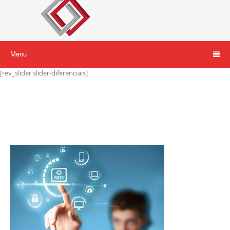
Menu
[rev_slider slider-diferenciais]