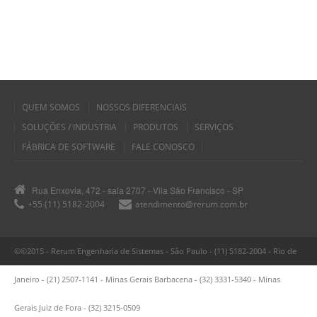
QUEM SOMOS
NOSSOS DIFERENCIAIS
SOLUÇÕES / INDUSTRIA
PRODUTOS
SERVIÇOS
FÁBRICA DE SOFTWARE
FALE CONOSCO
Rua Enxovia, 472 - sala 2707 - Vila São Francisco - SP
+55 (11) 5182-2004
atendimento@rerum.com.br
©©2015 - Rerum Engenharia de Sistemas - São Paulo - (11) 5182-2004 - Rio de
Janeiro - (21) 2507-1141 - Minas Gerais Barbacena - (32) 3331-5340 - Minas
Gerais Juiz de Fora - (32) 3215-0509