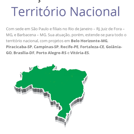
Com sede em São Paulo e filiais no Rio de Janeiro – RJ, Juiz de Fora –
MG, e Barbacena – MG. Sua atuação, porém, estende-se para todo o
território nacional, com projetos em
Belo Horizonte-MG
,
Piracicaba-SP
,
Campinas-SP
,
Recife-PE
,
Fortaleza-CE
,
Goiânia-
GO
,
Brasília-DF
,
Porto Alegre-RS
e
Vitória-ES
.