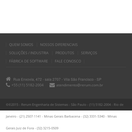
QUEM SOMOS
NOSSOS DIFERENCIAIS
SOLUÇÕES / INDUSTRIA
PRODUTOS
SERVIÇOS
FÁBRICA DE SOFTWARE
FALE CONOSCO
Rua Enxovia, 472 - sala 2707 - Vila São Francisco - SP
+55 (11) 5182-2004
atendimento@rerum.com.br
©©2015 - Rerum Engenharia de Sistemas - São Paulo - (11) 5182-2004 - Rio de
Janeiro - (21) 2507-1141 - Minas Gerais Barbacena - (32) 3331-5340 - Minas
Gerais Juiz de Fora - (32) 3215-0509