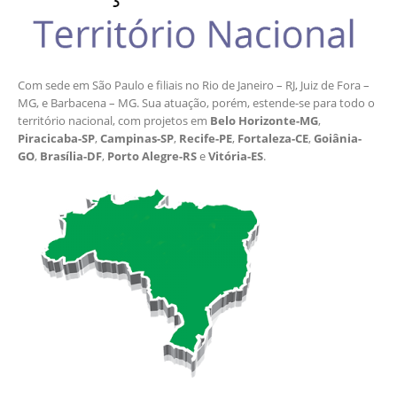
Com sede em São Paulo e filiais no Rio de Janeiro – RJ, Juiz de Fora –
MG, e Barbacena – MG. Sua atuação, porém, estende-se para todo o
território nacional, com projetos em
Belo Horizonte-MG
,
Piracicaba-SP
,
Campinas-SP
,
Recife-PE
,
Fortaleza-CE
,
Goiânia-
GO
,
Brasília-DF
,
Porto Alegre-RS
e
Vitória-ES
.