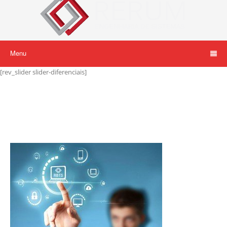
Menu
[rev_slider slider-diferenciais]