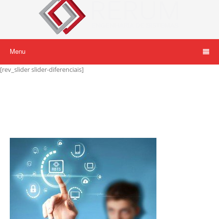
Menu
[rev_slider slider-diferenciais]