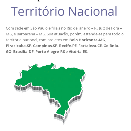
Com sede em São Paulo e filiais no Rio de Janeiro – RJ, Juiz de Fora –
MG, e Barbacena – MG. Sua atuação, porém, estende-se para todo o
território nacional, com projetos em
Belo Horizonte-MG
,
Piracicaba-SP
,
Campinas-SP
,
Recife-PE
,
Fortaleza-CE
,
Goiânia-
GO
,
Brasília-DF
,
Porto Alegre-RS
e
Vitória-ES
.