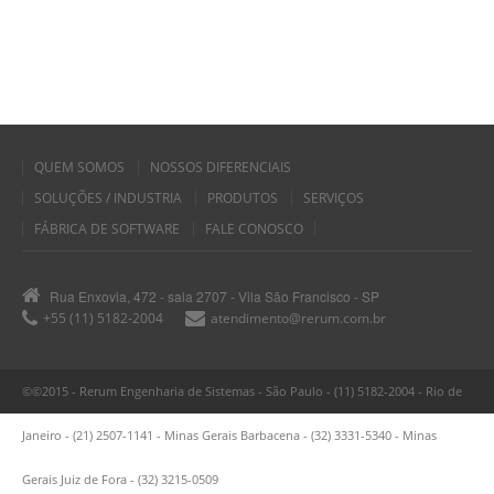
QUEM SOMOS
NOSSOS DIFERENCIAIS
SOLUÇÕES / INDUSTRIA
PRODUTOS
SERVIÇOS
FÁBRICA DE SOFTWARE
FALE CONOSCO
Rua Enxovia, 472 - sala 2707 - Vila São Francisco - SP
+55 (11) 5182-2004
atendimento@rerum.com.br
©©2015 - Rerum Engenharia de Sistemas - São Paulo - (11) 5182-2004 - Rio de
Janeiro - (21) 2507-1141 - Minas Gerais Barbacena - (32) 3331-5340 - Minas
Gerais Juiz de Fora - (32) 3215-0509