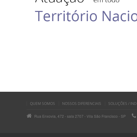
QUEM SOMOS
NOSSOS DIFERENCIAIS
SOLUÇÕES / IND
Rua Enxovia, 472 - sala 2707 - Vila São Francisco - SP