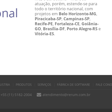
atuação, porém, estende-se para
todo o território nacional, com
projetos em
Belo Horizonte-MG
,
Piracicaba-SP
,
Campinas-SP
,
Recife-PE
,
Fortaleza-CE
,
Goiânia-
GO
,
Brasília-DF
,
Porto Alegre-RS
e
Vitória-ES
.
USTRIA
PRODUTOS
SERVIÇOS
FÁBRICA DE SOFTWARE
FALE CON
+55 (11) 5182-2004
atendimento@rerum.com.br