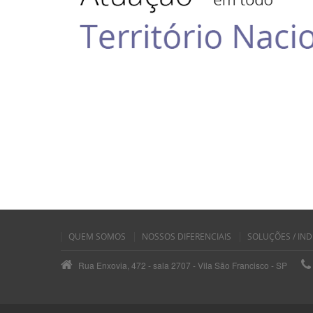
QUEM SOMOS
NOSSOS DIFERENCIAIS
SOLUÇÕES / IND
Rua Enxovia, 472 - sala 2707 - Vila São Francisco - SP