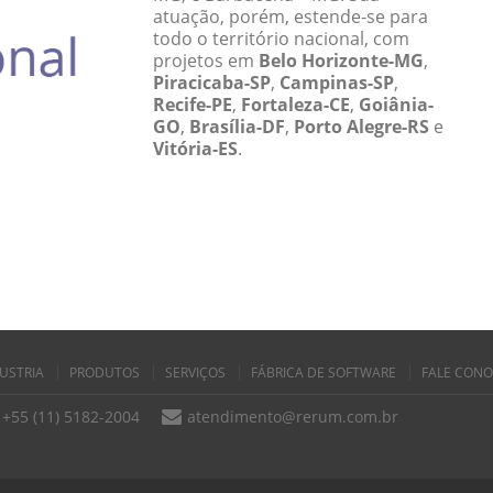
atuação, porém, estende-se para
todo o território nacional, com
projetos em
Belo Horizonte-MG
,
Piracicaba-SP
,
Campinas-SP
,
Recife-PE
,
Fortaleza-CE
,
Goiânia-
GO
,
Brasília-DF
,
Porto Alegre-RS
e
Vitória-ES
.
USTRIA
PRODUTOS
SERVIÇOS
FÁBRICA DE SOFTWARE
FALE CON
+55 (11) 5182-2004
atendimento@rerum.com.br