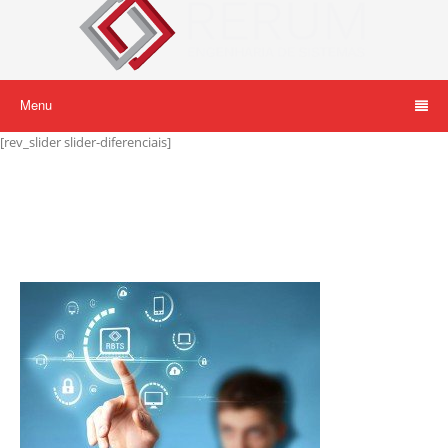
Menu
[rev_slider slider-diferenciais]