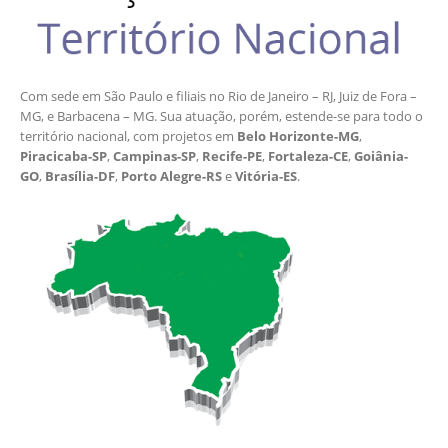
Com sede em São Paulo e filiais no Rio de Janeiro – RJ, Juiz de Fora –
MG, e Barbacena – MG. Sua atuação, porém, estende-se para todo o
território nacional, com projetos em
Belo Horizonte-MG
,
Piracicaba-SP
,
Campinas-SP
,
Recife-PE
,
Fortaleza-CE
,
Goiânia-
GO
,
Brasília-DF
,
Porto Alegre-RS
e
Vitória-ES
.