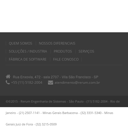
QUEM SOMOS
NOSSOS DIFERENCIAIS
SOLUÇÕES / INDUSTRIA
PRODUTOS
SERVIÇOS
FÁBRICA DE SOFTWARE
FALE CONOSCO
Rua Enxovia, 472 - sala 2707 - Vila São Francisco - SP
+55 (11) 5182-2004
atendimento@rerum.com.br
©©2015 - Rerum Engenharia de Sistemas - São Paulo - (11) 5182-2004 - Rio de
Janeiro - (21) 2507-1141 - Minas Gerais Barbacena - (32) 3331-5340 - Minas
Gerais Juiz de Fora - (32) 3215-0509