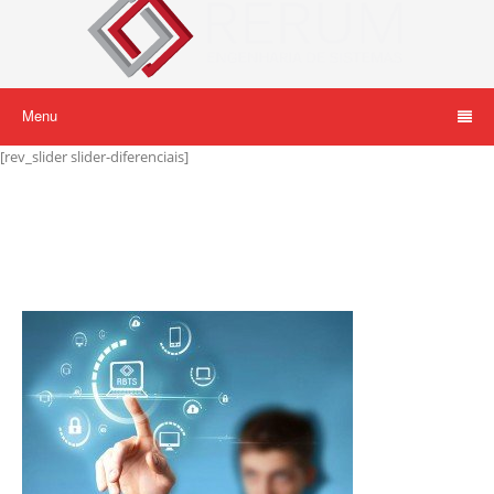
Menu
[rev_slider slider-diferenciais]