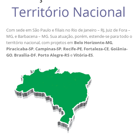
Com sede em São Paulo e filiais no Rio de Janeiro – RJ, Juiz de Fora –
MG, e Barbacena – MG. Sua atuação, porém, estende-se para todo o
território nacional, com projetos em
Belo Horizonte-MG
,
Piracicaba-SP
,
Campinas-SP
,
Recife-PE
,
Fortaleza-CE
,
Goiânia-
GO
,
Brasília-DF
,
Porto Alegre-RS
e
Vitória-ES
.